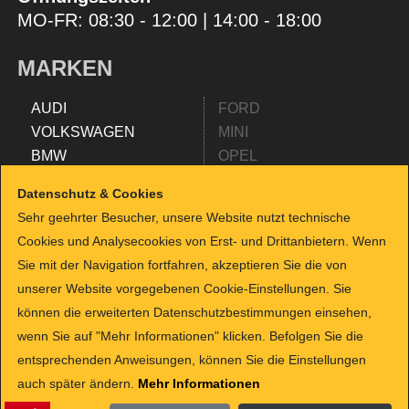
MO-FR: 08:30 - 12:00 | 14:00 - 18:00
MARKEN
AUDI
FORD
VOLKSWAGEN
MINI
BMW
OPEL
MERCEDES
RENAULT
Datenschutz & Cookies
SEAT
NISSAN
Sehr geehrter Besucher, unsere Website nutzt technische
FIAT
SKODA
Cookies und Analysecookies von Erst- und Drittanbietern. Wenn
TESLA
SMART
Sie mit der Navigation fortfahren, akzeptieren Sie die von
ALFA ROMEO
TOYOTA
unserer Website vorgegebenen Cookie-Einstellungen. Sie
HYUNDAI
SUZUKI
können die erweiterten Datenschutzbestimmungen einsehen,
KIA
HYUNDAI
wenn Sie auf "Mehr Informationen" klicken. Befolgen Sie die
PEUGEOT
CITROEN
entsprechenden Anweisungen, können Sie die Einstellungen
JEEP
LANCIA
auch später ändern.
Mehr Informationen
CUPRA