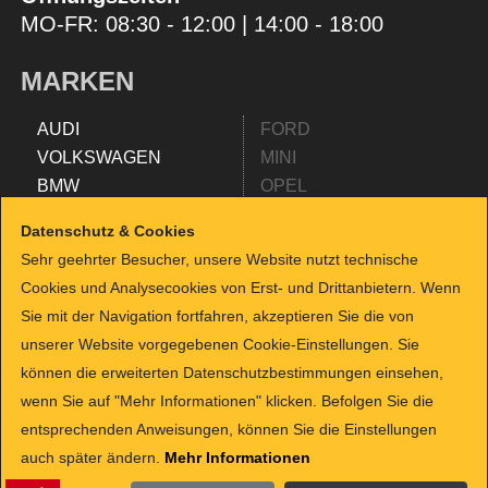
MO-FR: 08:30 - 12:00 | 14:00 - 18:00
MARKEN
AUDI
FORD
VOLKSWAGEN
MINI
BMW
OPEL
MERCEDES
RENAULT
Datenschutz & Cookies
SEAT
NISSAN
Sehr geehrter Besucher, unsere Website nutzt technische
FIAT
SKODA
Cookies und Analysecookies von Erst- und Drittanbietern. Wenn
TESLA
SMART
Sie mit der Navigation fortfahren, akzeptieren Sie die von
ALFA ROMEO
TOYOTA
unserer Website vorgegebenen Cookie-Einstellungen. Sie
HYUNDAI
SUZUKI
können die erweiterten Datenschutzbestimmungen einsehen,
KIA
HYUNDAI
wenn Sie auf "Mehr Informationen" klicken. Befolgen Sie die
PEUGEOT
CITROEN
entsprechenden Anweisungen, können Sie die Einstellungen
JEEP
LANCIA
auch später ändern.
Mehr Informationen
CUPRA