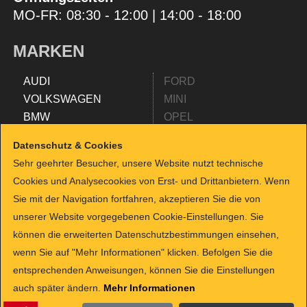
MO-FR: 08:30 - 12:00 | 14:00 - 18:00
MARKEN
AUDI
FORD
VOLKSWAGEN
MINI
BMW
OPEL
MERCEDES
RENAULT
Datenschutz & Cookies
SEAT
NISSAN
Sehr geehrter Besucher, unsere Website nutzt technische
FIAT
SKODA
Cookies und Analysecookies von Erst- und Drittanbietern. Wenn
TESLA
SMART
Sie mit der Navigation fortfahren, akzeptieren Sie die von
ALFA ROMEO
TOYOTA
unserer Website vorgegebenen Cookie-Einstellungen. Sie
HYUNDAI
SUZUKI
können die erweiterten Datenschutzbestimmungen einsehen,
KIA
HYUNDAI
wenn Sie auf "Mehr Informationen" klicken. Befolgen Sie die
PEUGEOT
CITROEN
entsprechenden Anweisungen, können Sie die Einstellungen
JEEP
LANCIA
auch später ändern.
Mehr Informationen
CUPRA