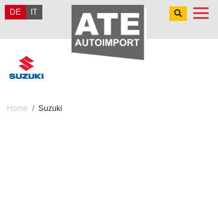
DE
IT
Home
Suzuki