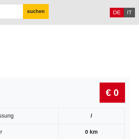
suchen
DE
IT
€ 0
assung
/
r
0 km