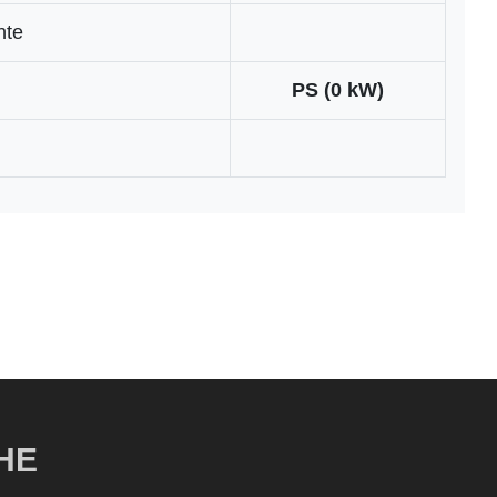
nte
PS (0 kW)
HE