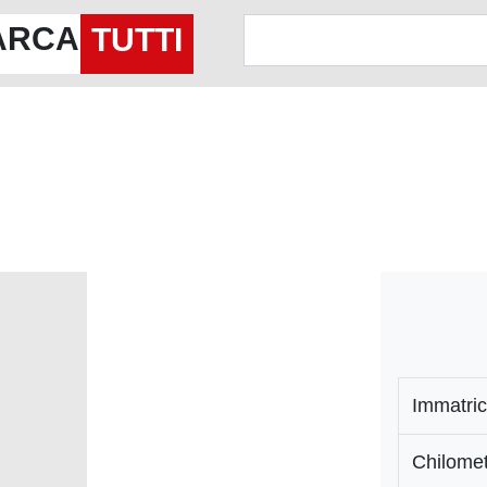
ARCA
TUTTI
Immatric
Chilomet