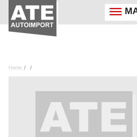
M
Home