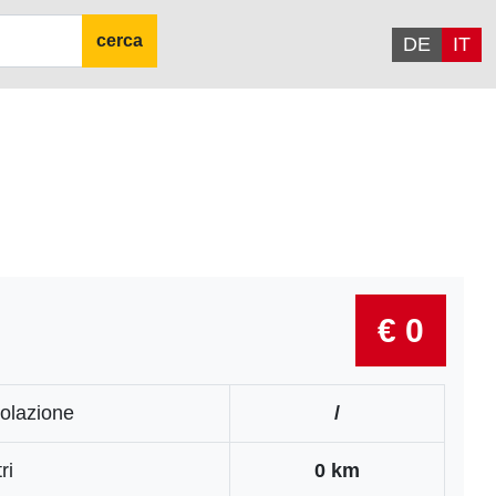
cerca
DE
IT
€ 0
olazione
/
ri
0 km