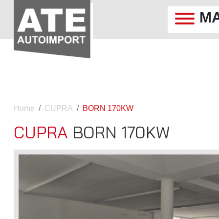
M
Home
CUPRA
BORN 170KW
CUPRA
BORN 170KW