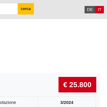
cerca
DE
IT
€ 25.800
olazione
3/2024