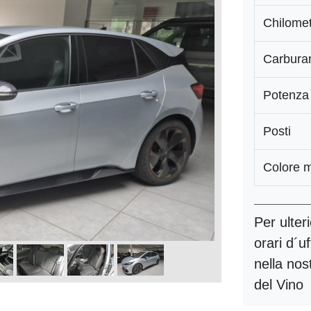
Chilomet
Carbura
Potenza
Posti
Colore 
Per ulter
orari d´u
nella nos
del Vino