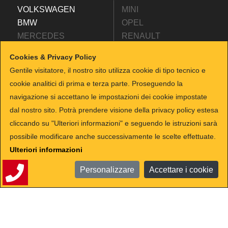
VOLKSWAGEN
MINI
BMW
OPEL
MERCEDES
RENAULT
SEAT
NISSAN
Cookies & Privacy Policy
FIAT
SKODA
Gentile visitatore, il nostro sito utilizza cookie di tipo tecnico e
TESLA
SMART
cookie analitici di prima e terza parte. Proseguendo la
ALFA ROMEO
TOYOTA
navigazione si accettano le impostazioni dei cookie impostate
HYUNDAI
SUZUKI
dal nostro sito. Potrà prendere visione della privacy policy estesa
KIA
HYUNDAI
cliccando su "Ulteriori informazioni" e seguendo le istruzioni sarà
PEUGEOT
CITROEN
possibile modificare anche successivamente le scelte effettuate.
JEEP
LANCIA
Ulteriori informazioni
CUPRA
Personalizzare
Accettare i cookie
© ATE Autoimport 2026 |
Editoriale
|
Privacy & Cookie
|