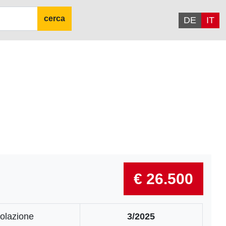
cerca
DE
IT
€ 26.500
olazione
3/2025