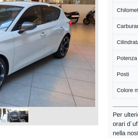
Chilomet
Carbura
Cilindrat
Potenza
Posti
Colore 
Per ulter
orari d´u
nella nos